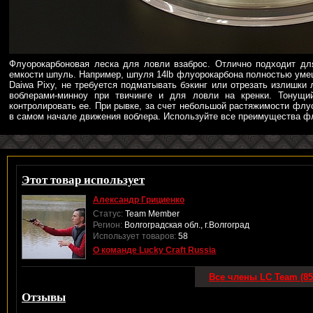
Флуорокарбоновая леска для ловли взаброс. Отлично подходит дл
емкости шпуль. Например, шпуля 14lb флуорокарбона полностью умещ
Daiwa Pixy, не требуется подматывать бэкинг или отрезать излишки
воблерами-минноу при твичинге и для ловли на кренки. Тонущи
контролировать ее. При рывке, за счет небольшой растяжимости флу
в самом начале движения воблера. Используйте все преимущества фл
Этот товар использует
Александр Грициенко
Статус:
Team Member
Регион:
Волгоградская обл., г.Волгоград
Использует товаров:
58
О команде Lucky Craft Russia
Все члены LC Team (85
Отзывы