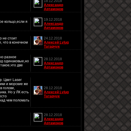
18.12.2018
Александр
Артамонов
19.12.2018
ое кольцо,если я
Александр
Артамонов
о не стоит
24.12.2018
, что в конечном
Алексей Lylug
Татарчук
тно разное
28.12.2018
ляд одинаковые,но
Александр
такое,что две
Артамонов
р. Цвет Laser
ники и морские же
в голове,
28.12.2018
ка. Но у ЛК есть
Алексей Lylug
есто
Татарчук
 над чем поломать
28.12.2018
Александр
Артамонов