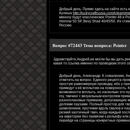
Добрый день. Прямо здесь на сайте есть 
Кулиша
http://luckycraftrussia.com/lcteam
минноу будут классические Pointer 48 и P
minnow 50 SP, Bevy Shad 40/45/50. Из сти
Россию.
Вопрос #72443
Тема вопроса:
Pointer
Здравствуйте,Андрей,не могли бы вы дать рек
какая то ссылка именно по проводкам этого 
Добрый день, Александр. К сожалению, Ан
ответить на вопрос. Единого рецепта про
простую равномерную проводку, ибо у при
приведут к её всплытию на поверхность. 
возможности всплыть, но насколько это ну
гоу, твичинг с визуальным контролем прима
разноплановые приманки, допускающие мн
долгими паузами. Полный простор для тв
шевелением, протяжки вдоль свалов и пау
резкий хаотичный твич, когда каждый пос
на акватории без привязки к рельефу или 
перейдя на страницы конкретных примано