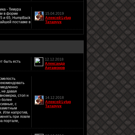
ика - Тимура
ми в форме
15.04.2019
55 и 65, HumpBack
Алексей Lylug
жайшей поставке в
Татарчук
12.12.2018
ет быть есть
Александр
Артамонов
 смелость
рекомендовать
немедленно
, не давая
вномерка, стоп н
14.12.2018
о более
Алексей Lylug
сивные, с
Татарчук
 заметным
и. Или напротив,
именять при ловле
на портале,