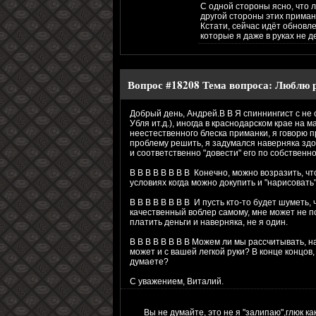
С одной стороны ясно, что 
другой стороны этих приман
Кстати, сейчас идёт обновл
которые я даже в руках не 
Вопрос #18208
Тема вопроса:
Люблю 
Добрый день, Андрей.В В Я спиннингист с не 
Убля ит.д.), иногда в краснодарском крае на 
неестественного блеска приманки, я говорю 
проблему решить, я задумался наверняка зд
и соответственно "довести" его по собствен
В В В В В В В В Конечно, можно возразить, чт
условиях когда можно докупить и "нарисовать
В В В В В В В В И пусть кто-то будет шуметь, ч
качественный воблер самому, мне может не под
платить деньги и наверняка, не я один.
В В В В В В В В Можем ли мы рассчитывать, н
может и с вашей легкой руки? В конце концов
думаете?
С уважением, Виталий.
Вы не думайте, это не я "залипаю",глюк к