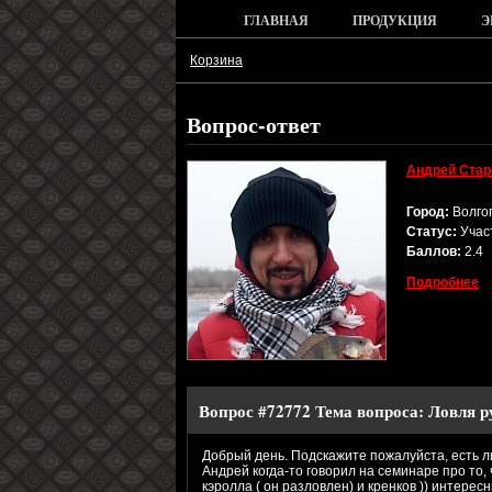
ГЛАВНАЯ
ПРОДУКЦИЯ
Э
Корзина
Вопрос-ответ
Андрей Стар
Город:
Волго
Статус:
Учас
Баллов:
2.4
Подробнее
Вопрос #72772
Тема вопроса:
Ловля р
Добрый день. Подскажите пожалуйста, есть ли
Андрей когда-то говорил на семинаре про то,
кэролла ( он разловлен) и кренков )) интерес