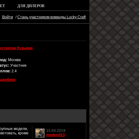
ЕТ
ДЛЯ ДИЛЕРОВ
Войти
/
Стань участником команды Lucky Craft
нстантин Кузьмин
род:
Москва
атус:
Участник
ллов:
2.4
дробнее
крупные модели,
15.04.2019
оветовать, кроме
medved13