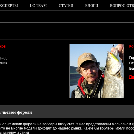
КСПЕРТЫ
LC TEAM
СТАТЬИ
БЛОГИ
ВОПРОС-ОТВ
ков
Ко
град
Го
тник
Ст
Ба
По
учьевой форели
 опыт ловли форели на воблеры lucky craft. У нас представлены в основном 
 что не многие модели доходят до нашего рынка. Какие бы воблеры могли пос
ны минноу и стики