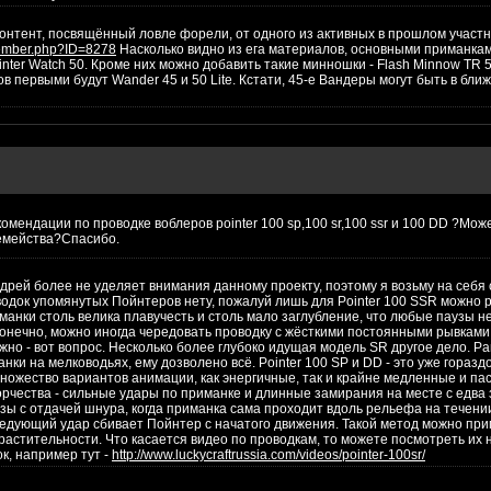
контент, посвящённый ловле форели, от одного из активных в прошлом участн
/member.php?ID=8278
Насколько видно из ега материалов, основными приманка
ointer Watch 50. Кроме них можно добавить такие минношки - Flash Minnow TR 
ков первыми будут Wander 45 и 50 Lite. Кстати, 45-е Вандеры могут быть в бли
омендации по проводке воблеров pointer 100 sp,100 sr,100 ssr и 100 DD ?Мож
семейства?Спасибо.
дрей более не уделяет внимания данному проекту, поэтому я возьму на себя
водок упомянутых Пойнтеров нету, пожалуй лишь для Pointer 100 SSR можно 
манки столь велика плавучесть и столь мало заглубление, что любые паузы 
Конечно, можно иногда чередовать проводку с жёсткими постоянными рывками
жно - вот вопрос. Несколько более глубоко идущая модель SR другое дело. Ра
нки на мелководьях, ему дозволено всё. Pointer 100 SP и DD - это уже горазд
ожество вариантов анимации, как энергичные, так и крайне медленные и пас
орчества - сильные удары по приманке и длинные замирания на месте с едва
зы с отдачей шнура, когда приманка сама проходит вдоль рельефа на течени
ледующий удар сбивает Пойнтер с начатого движения. Такой метод можно пр
растительности. Что касается видео по проводкам, то можете посмотреть их 
к, например тут -
http://www.luckycraftrussia.com/videos/pointer-100sr/