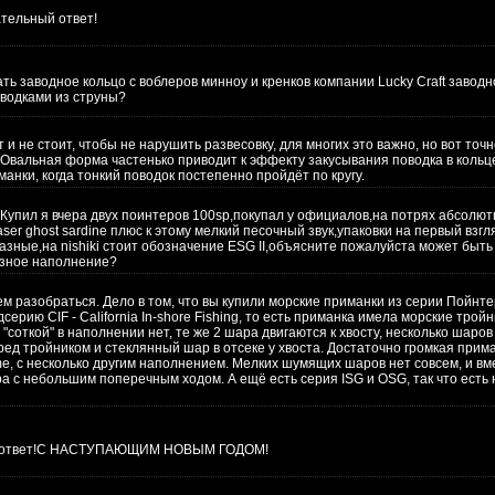
тельный ответ!
ть заводное кольцо с воблеров минноу и кренков компании Lucky Сraft заводн
водками из струны?
и не стоит, чтобы не нарушить развесовку, для многих это важно, но вот точн
 Овальная форма частенько приводит к эффекту закусывания поводка в кольце
анки, когда тонкий поводок постепенно пройдёт по кругу.
.Купил я вчера двух поинтеров 100sp,покупал у официалов,на потрях абсолю
 laser ghost sardine плюс к этому мелкий песочный звук,упаковки на первый взг
зные,на nishiki стоит обозначение ESG II,объясните пожалуйста может быть 
азное наполнение?
м разобраться. Дело в том, что вы купили морские приманки из серии Пойнте
дсерию CIF - California In-shore Fishing, то есть приманка имела морские трой
"соткой" в наполнении нет, те же 2 шара двигаются к хвосту, несколько шаров 
ед тройником и стеклянный шар в отсеке у хвоста. Достаточно громкая приман
me, с несколько другим наполнением. Мелких шумящих шаров нет совсем, и вм
ра с небольшим поперечным ходом. А ещё есть серия ISG и OSG, так что есть
 за ответ!С НАСТУПАЮЩИМ НОВЫМ ГОДОМ!