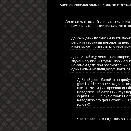
Алексей,спасибо большое Вам за содержа
Алексей,чуть не забыл),нужно ли снима
пользуюсь титановыми поводками и по
Добрый день.Кольцо снимать может 
цеплять струнный поводок за него.
итоге может привести к потере прим
Здравствуйте,у меня такой вопрос)
звучание,у nishiki глухие шары,а у
на самом деле при рассмотрении ра
одинаковые модели,могут иметь р
Добрый день. Давайте попробуе
ghost sardine ранее входил в по
цвета. Разницы с пресноводной 
неподвижный латунный груз пер
серия ESG - Enjoy Saltwater Ga
неподвижного груза стоят 2 ша
голову))
Что же так сложно))Спасибо