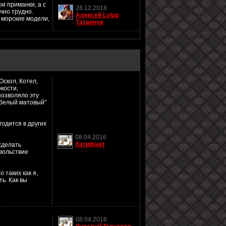
и приманки, а с
28.12.2018
чно трудно.
Алексей Lylug
е морские модели,
Татарчук
Оскол, Котел,
ркости,
позволяло эту
"белый матовый"
годится в других
08.04.2016
Хатифнат
 сделать
овольствие
 таких как я,
ь. Как вы
08.04.2016