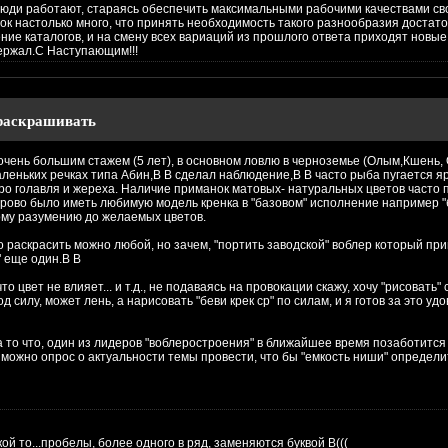
люди работают, стараясь обеспечить максимальными рабочими качествами сво
ок настолько много, что принять необходимость такого разнообразия достато
ение каталогов, и на смену всех вариаций из прошлого ответа приходят новы
держал.С Наступающим!!!
раскрашивать
очень большим стажем (5 лет), в основном ловлю в черноземье (Олым,Кшень, 
маленьких речках типа Абин,В В сделал наблюдение,В В часто рыба пугается я
про голавля и жереха. Наличие приманок матовых- натуральных цветов часто 
орово было иметь любимую модель кренка в "базовом" исполнение например 
ному разумению до желаемых цветов.
о раскрасить можно любой, но зачем, "портить заводской" воблер который при
" еще один.В В
то цвет не влияет... и т.д., не подаваясь на провокации скажу, хочу "рисовать"
 силу, может лень, а нарисовать "беви крек ср" по силам, и я готов за это уд
а то что, один из лидеров "воблеростроения" в ближайшее время позаботится о
, можно опрос о актуальности темы провести, что бы "емкость ниши" определит
акой то...пробелы, более одного в ряд, заменяются буквой B(((