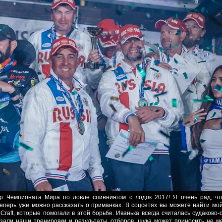
ер Чемпионата Мира по ловле спиннингом с лодок 2017! Я очень рад, чт
теперь уже можно рассказать о приманках. В соцсетях вы можете найти мо
 Craft, которые помогали в этой борьбе. Иванька всегда считалась судаково
азали наши тренировки и результаты отборов, щука может приносить не ме