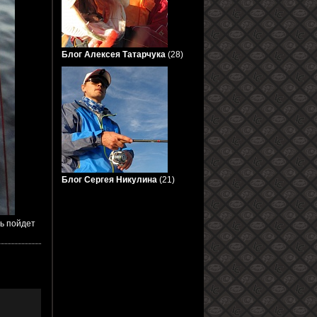
Блог Алексея Татарчука
(28)
Блог Сергея Никулина
(21)
ь пойдет