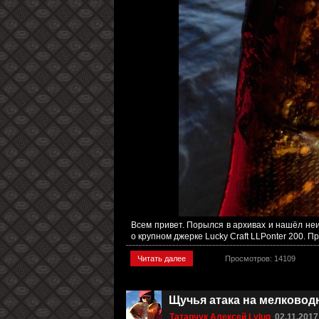
Всем привет. Порылся в архивах и нашёл не
о крупном джерке Lucky Craft LLPonter 200. Пр
Читать далее
Просмотров: 14109
Щучья атака на мелководн
Татарчук Алексей Lylug
02.11.2017