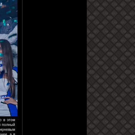
о в этом
й полный
-окуневым
нее, а в