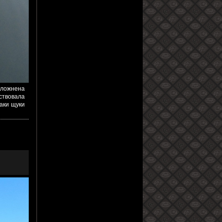
сложнена
тствовала
аки щуки