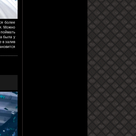
ся более
и. Можно
е поймать
да была у
е в залив
тановится