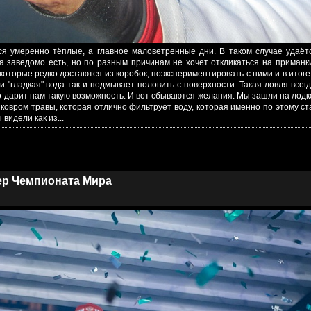
ся умеренно тёплые, а главное маловетренные дни. В таком случае удаёт
на заведомо есть, но по разным причинам не хочет откликаться на приманк
оторые редко достаются из коробок, поэкспериментировать с ними и в итог
и "гладкая" вода так и подмывает половить с поверхности. Такая ловля всег
ко дарит нам такую возможность. И вот сбываются желания. Мы зашли на лодк
 ковром травы, которая отлично фильтрует воду, которая именно по этому с
видели как из...
ер Чемпионата Мира