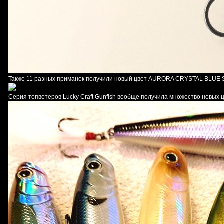
Также 11 разных приманок получили новый цвет AURORA CRYSTAL BLUE S
Серия топвотеров Lucky Craft Gunfish вообще получила множество новых цв