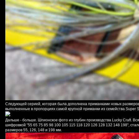
Следующей серией, которая была дополнена приманками новых размеров, 
выполненные в пропорциях самой крупной приманки из семейства Super Sa
Дальше - больше. Шпионское фото из глубин производства Lucky Craft. В
шифровкой "55 65 75 85 98 100 105 115 118 120 126 128 132 148 198", с
размеров 55, 126, 148 и 198 мм.