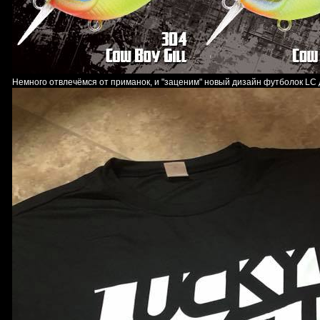
Немного отвлечёмся от приманок, и "заценим" новый дизайн футболок LC 