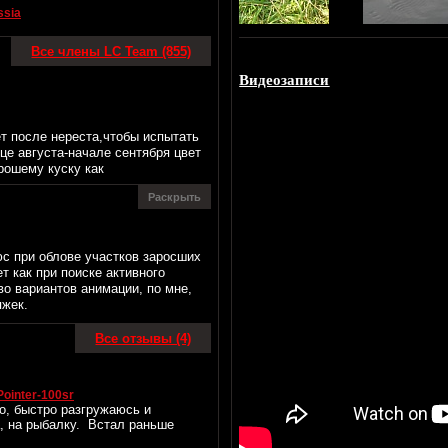
ssia
Все члены LC Team (855)
Видеозаписи
т после нереста,чтобы испытать
це августа-начале сентября цвет
рошему куску как
Раскрыть
юс при облове участков заросших
т как при поиске активного
во вариантов анимации, по мне,
яжек.
Все отзывы (4)
Pointer-100sr
о, быстро разгружаюсь и
а, на рыбалку. Встал раньше