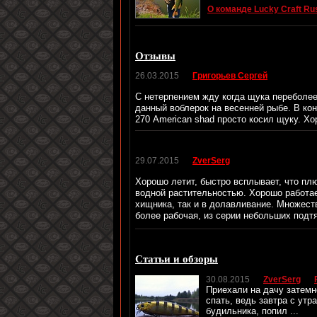
О команде Lucky Craft Ru
Отзывы
26.03.2015
Григорьев Сергей
С нетерпением жду когда щука переболее
данный воблерок на весенней рыбе. В кон
270 American shad просто косил щуку. Хо
29.07.2015
ZverSerg
Хорошо летит, быстро всплывает, что пл
водной растительностью. Хорошо работае
хищника, так и в долавливание. Множест
более рабочая, из серии небольших подт
Статьи и обзоры
30.08.2015
ZverSerg
Приехали на дачу затемн
спать, ведь завтра с утр
будильника, попил ...