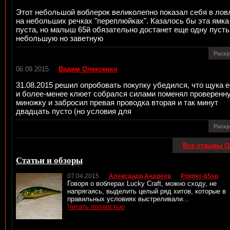
Этот небольшой воблерок великолепно показал себя в лов
на небольших речках "переплюйках". Казалось бы эта ямка
пуста, но малыш 65й обязательно достанет еще одну пусть
небольшую но заветную
Раск
06.09.2015
Вадим Олексенко
31.08.2015 решил опробовать покупку убедился, что щука е
и более-менее клюет собрался силами поменял проверенн
миножку и забросил превая проводка вторая и так минут
двадцать пусто (но условия для
Раск
Все отзывы (1
Статьи и обзоры
07.04.2015
Александр Андреев
Pointer-65sp
Говоря о воблерах Lucky Craft, можно сходу, не
напрягаясь, выделить целый ряд хитов, которые в
правильных условиях выстреливали...
Читать полностью