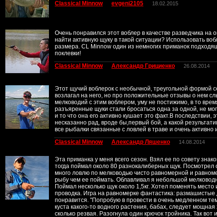
Classical Minnow
evgeni2105
18.02.2015
Очень понравился этот воблер в качестве разведчика на 
найти активную щуку в такой ситуации? Использовать воб
размера. CL Minnow один из немногих приманок подходящи
поклевки!
Classical Minnow
Александр Грициенко
26.08.2014
Этот щучий воблерок с необычной, треугольной формой се
возлагал на него, но про положительные отзывы о нем сл
мелководий с этим воблером, уму не постижимо, в то вре
разъяренные щуки стали бросаться одна за одной, не мог
и то что она его активно кушает это факт.В последствии, 
несказанно рад, вроде бы,первый бой, а какой результати
все рыбалки связанные с ловлей в траве и очень активно 
Classical Minnow
Александр Ляшенко
14.08.2014
Эта приманка у меня всего сезон. Взял ее по совету знак
тогда поймал около 80 разнокалиберных щук. Посмотрел 
много ловлю по мелководью чисто равномерной и равном
рыбу чем ее поймать. Облавливал я небольшой мелководн
Поймал несколько щук около 1,5кг. Хотел поменять место 
проводка. Игра на равномерке фантастика: размашистые д
понравится. "Попробую в провести в очень медленном темп
куста какого-то водного растения, бабах, следует мощна
сколько резвая. Разогнула один крючок тройника. Так вот 