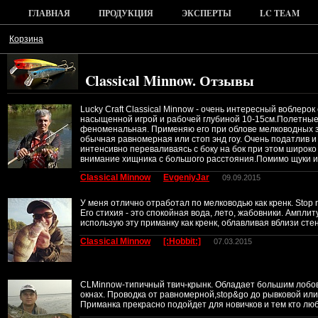
ГЛАВНАЯ
ПРОДУКЦИЯ
ЭКСПЕРТЫ
LC TEAM
Корзина
Classical Minnow. Отзывы
Lucky Craft Classical Minnow - очень интересный воблер
насыщенной игрой и рабочей глубиной 10-15см.Полетные к
феноменальная. Применяю его при облове мелководных зал
обычная равномерная или стоп энд гоу. Очень податлив и
интенсивно переваливаясь с боку на бок при этом широко
внимание хищника с большого расстояния.Помимо щуки им 
Classical Minnow
EvgeniyJar
09.09.2015
У меня отлично отработал по мелководью как кренк. Stop
Его стихия - это спокойная вода, лето, жабовники. Ампли
использую эту приманку как кренк, облавливая вблизи сте
Classical Minnow
[:Hobbit:]
07.03.2015
CLMinnow-типичный твич-крынк. Обладает большим лобовы
окнах. Проводка от равномерной,stop&go до рывковой или
Приманка прекрасно подойдет для новичков и тем кто люб