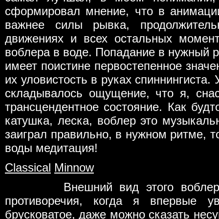
сформировал мнение, что в анимаци
важнее силы рывка, продолжитель
движениях и всех остальных момен
воблера в воде. Попадание в нужный р
имеет поистине первостепенное значен
их уловистость в руках спиннингиста.
складывалось ощущение, что я, сна
трансцендентное состояние. Как будто
катушка, леска, воблер это музыкаль
заиграл правильно, в нужном ритме, т
воды медитация!
Classical
Minnow
Внешний вид этого воблера у
противоречия, когда я впервые у
брусковатое, даже можно сказать несу