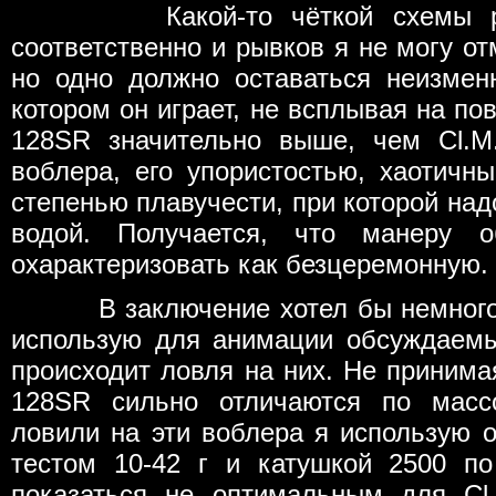
Какой-то чёткой схемы рису
соответственно и рывков я не могу от
но одно должно оставаться неизмен
котором он играет, не всплывая на по
128SR значительно выше, чем Cl.M
воблера, его упористостью, хаотичн
степенью плавучести, при которой над
водой. Получается, что манеру 
охарактеризовать как безцеремонную.
В заключение хотел бы немного уп
использую для анимации обсуждаемы
происходит ловля на них. Не принимая
128SR сильно отличаются по масс
ловили на эти воблера я использую о
тестом 10-42 г и катушкой 2500 п
показаться не оптимальным для Cl.