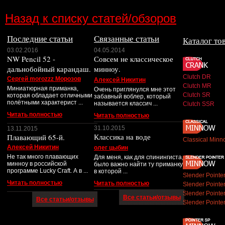
Назад к списку статей/обзоров
Последние статьи
Связанные статьи
Каталог то
03.02.2016
04.05.2014
NW Pencil 52 -
Совсем не классическое
дальнобойный карандаш.
минноу.
Clutch DR
Сергей morozzz Морозов
Алексей Никитин
Clutch MR
Миниатюрная приманка,
Очень приглянулся мне этот
Clutch SR
которая обладает отличными
забавный воблер, который
полётными характерист ...
называется классич ...
Clutch SSR
Читать полностью
Читать полностью
31.10.2015
13.11.2015
Классика на воде
Плавающий 65-й.
Classical Minn
Алексей Никитин
олег цыбин
Не так много плавающих
Для меня, как для спинингиста,
минноу в российской
было важно найти ту приманку,
программе Lucky Craft. А в ...
в которой ...
Slender Point
Читать полностью
Читать полностью
Slender Point
Slender Point
Все статьи/отзывы
Все статьи/отзывы
Slender Point