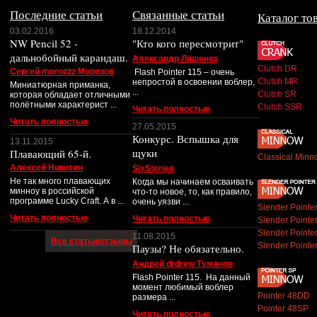
Последние статьи
Связанные статьи
Каталог то
03.02.2016
18.12.2014
NW Pencil 52 -
"Кто кого пересмотрит"
дальнобойный карандаш.
Александр Ляшенко
Clutch DR
Сергей morozzz Морозов
Flash Pointer 115 – очень
Clutch MR
непростой в освоении воблер,
Миниатюрная приманка,
...
Clutch SR
которая обладает отличными
полётными характерист ...
Clutch SSR
Читать полностью
Читать полностью
27.05.2015
Конкурс. Вспышка для
13.11.2015
щуки
Плавающий 65-й.
Classical Minn
Алексей Никитин
SixStories
Не так много плавающих
Когда мы начинаем осваивать
минноу в российской
что-то новое, то, как правило,
программе Lucky Craft. А в ...
очень уязви ...
Slender Point
Читать полностью
Читать полностью
Slender Point
Slender Point
11.08.2015
Все статьи/отзывы
Slender Point
Паузы? Не обязательно.
Андрей drdrew Туманов
Flash Pointer 115. На данный
момент любимый воблер
Pointer 48DD
размера ...
Pointer 48SP
Читать полностью